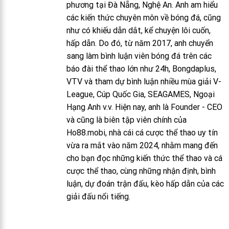
phương tại Đà Nẵng, Nghệ An. Anh am hiểu
các kiến thức chuyên môn về bóng đá, cũng
như có khiếu dẫn dắt, kể chuyện lôi cuốn,
hấp dẫn. Do đó, từ năm 2017, anh chuyển
sang làm bình luận viên bóng đá trên các
báo đài thể thao lớn như 24h, Bongdaplus,
VTV và tham dự bình luận nhiều mùa giải V-
League, Cúp Quốc Gia, SEAGAMES, Ngoại
Hạng Anh v.v. Hiện nay, anh là Founder - CEO
và cũng là biên tập viên chính của
Ho88.mobi, nhà cái cá cược thể thao uy tín
vừa ra mắt vào năm 2024, nhằm mang đến
cho bạn đọc những kiến thức thể thao và cá
cược thể thao, cùng những nhận định, bình
luận, dự đoán trận đấu, kèo hấp dẫn của các
giải đấu nổi tiếng.