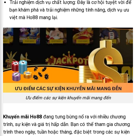
Trải nghiệm dịch vụ chất lượng: Đây là cơ hội tuyệt vời để
bạn khám phá và trải nghiệm những tính năng, dịch vụ ưu
việt mà Ho88 mang lại.
Ưu điểm các sự kiện khuyến mãi mang đến
Khuyến mãi Ho88
đang tưng bừng nổ ra với nhiều chương
trình, sự kiện và giá trị hấp dẫn. Bạn có thể tham gia chương
trình theo ngày, tuần hoặc tháng, đặc biệt trong các sự kiện