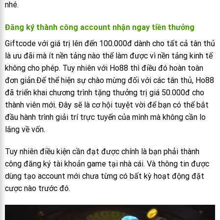
nhé.
Đăng ký thành công account nhận ngay tiền thưởng
Giftcode với giá trị lên đến 100.000đ dành cho tất cả tân thủ
là ưu đãi mà ít nền tảng nào thể làm được vì nền tảng kinh tế
không cho phép. Tuy nhiên với Ho88 thì điều đó hoàn toàn
đơn giản.Để thể hiện sự chào mừng đối với các tân thủ, Ho88
đã triển khai chương trình tặng thưởng trị giá 50.000đ cho
thành viên mới. Đây sẽ là cơ hội tuyệt vời để bạn có thể bắt
đầu hành trình giải trí trực tuyến của mình mà không cần lo
lắng về vốn.
Tuy nhiên điều kiện cần đạt được chính là bạn phải thành
công đăng ký tài khoản game tại nhà cái. Và thông tin được
dùng tạo account mới chưa từng có bất kỳ hoạt động đặt
cược nào trước đó.