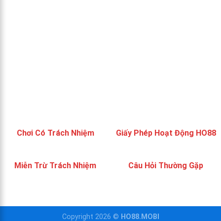
Chơi Có Trách Nhiệm
Giấy Phép Hoạt Động HO88
Miễn Trừ Trách Nhiệm
Câu Hỏi Thường Gặp
Copyright 2026 ©
HO88.MOBI