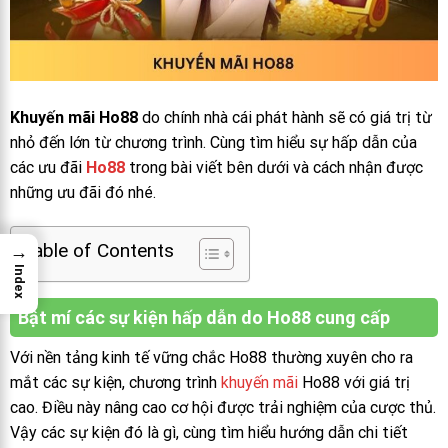
Khuyến mãi Ho88
do chính nhà cái phát hành sẽ có giá trị từ
nhỏ đến lớn từ chương trình. Cùng tìm hiểu sự hấp dẫn của
các ưu đãi
Ho88
trong bài viết bên dưới và cách nhận được
những ưu đãi đó nhé.
Table of Contents
→
Index
Bật mí các sự kiện hấp dẫn do Ho88 cung cấp
Với nền tảng kinh tế vững chắc Ho88 thường xuyên cho ra
mắt các sự kiện, chương trình
khuyến mãi
Ho88 với giá trị
cao. Điều này nâng cao cơ hội được trải nghiệm của cược thủ.
Vậy các sự kiện đó là gì, cùng tìm hiểu hướng dẫn chi tiết