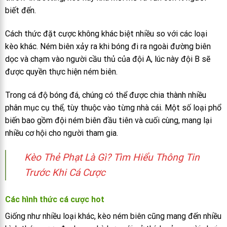
biết đến.
Cách thức đặt cược không khác biệt nhiều so với các loại
kèo khác. Ném biên xảy ra khi bóng đi ra ngoài đường biên
dọc và chạm vào người cầu thủ của đội A, lúc này đội B sẽ
được quyền thực hiện ném biên.
Trong cá độ bóng đá, chúng có thể được chia thành nhiều
phân mục cụ thể, tùy thuộc vào từng nhà cái. Một số loại phổ
biến bao gồm đội ném biên đầu tiên và cuối cùng, mang lại
nhiều cơ hội cho người tham gia.
Kèo Thẻ Phạt Là Gì? Tìm Hiểu Thông Tin
Trước Khi Cá Cược
Các hình thức cá cược hot
Giống như nhiều loại khác, kèo ném biên cũng mang đến nhiều