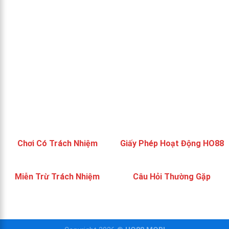
Chơi Có Trách Nhiệm
Giấy Phép Hoạt Động HO88
Miễn Trừ Trách Nhiệm
Câu Hỏi Thường Gặp