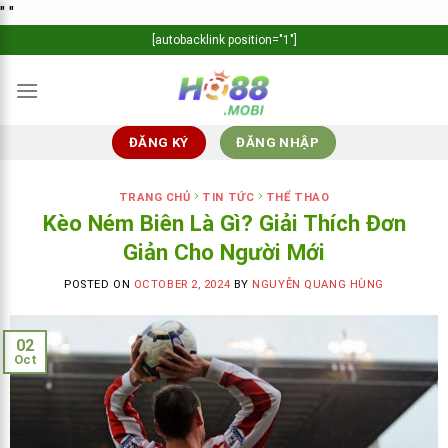
Skip
"
"
to
[autobacklink position="1"]
content
ĐĂNG KÝ
ĐĂNG NHẬP
TRANG CHỦ
TIN TỨC
THỂ THAO
Kèo Ném Biên Là Gì? Giải Thích Đơn
Giản Cho Người Mới
POSTED ON
OCTOBER 2, 2024
BY
NGUYỄN QUANG HÙNG
02
Oct