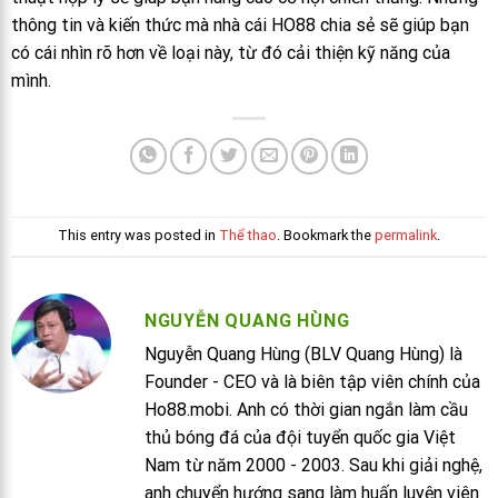
thông tin và kiến thức mà nhà cái HO88 chia sẻ sẽ giúp bạn
có cái nhìn rõ hơn về loại này, từ đó cải thiện kỹ năng của
mình.
This entry was posted in
Thể thao
. Bookmark the
permalink
.
NGUYỄN QUANG HÙNG
Nguyễn Quang Hùng (BLV Quang Hùng) là
Founder - CEO và là biên tập viên chính của
Ho88.mobi. Anh có thời gian ngắn làm cầu
thủ bóng đá của đội tuyển quốc gia Việt
Nam từ năm 2000 - 2003. Sau khi giải nghệ,
anh chuyển hướng sang làm huấn luyện viên