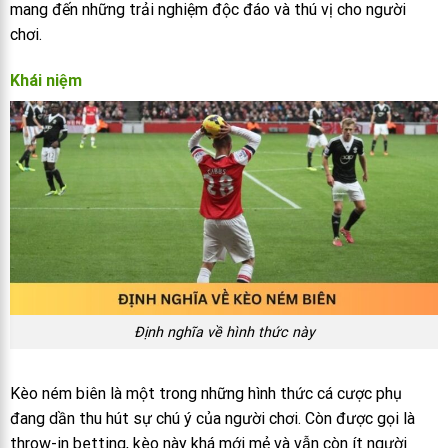
mang đến những trải nghiệm độc đáo và thú vị cho người
chơi.
Khái niệm
Định nghĩa về hình thức này
Kèo ném biên là một trong những hình thức cá cược phụ
đang dần thu hút sự chú ý của người chơi. Còn được gọi là
throw-in betting, kèo này khá mới mẻ và vẫn còn ít người