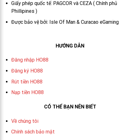
Giấy phép quốc tế: PAGCOR và CEZA ( Chính phủ
Phillipines )
Được bảo vệ bởi: Isle Of Man & Curacao eGaming
HƯỚNG DẪN
Đăng nhập HO88
Đăng ký HO88
Rút tiền HO88
Nạp tiền HO88
CÓ THỂ BẠN NÊN BIẾT
Về chúng tôi
Chính sách bảo mật