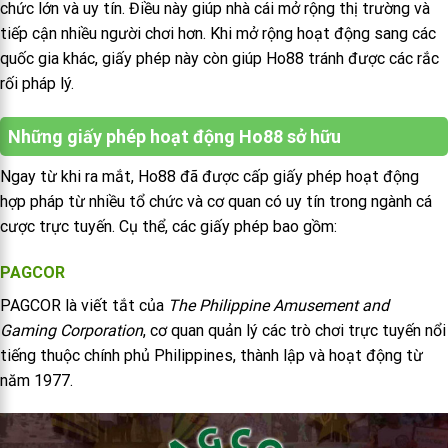
chức lớn và uy tín. Điều này giúp nhà cái mở rộng thị trường và
tiếp cận nhiều người chơi hơn. Khi mở rộng hoạt động sang các
quốc gia khác, giấy phép này còn giúp Ho88 tránh được các rắc
rối pháp lý.
Những giấy phép hoạt động Ho88 sở hữu
Ngay từ khi ra mắt, Ho88 đã được cấp giấy phép hoạt động
hợp pháp từ nhiều tổ chức và cơ quan có uy tín trong ngành cá
cược trực tuyến. Cụ thể, các giấy phép bao gồm:
PAGCOR
PAGCOR là viết tắt của
The Philippine Amusement and
Gaming Corporation
, cơ quan quản lý các trò chơi trực tuyến nổi
tiếng thuộc chính phủ Philippines, thành lập và hoạt động từ
năm 1977.