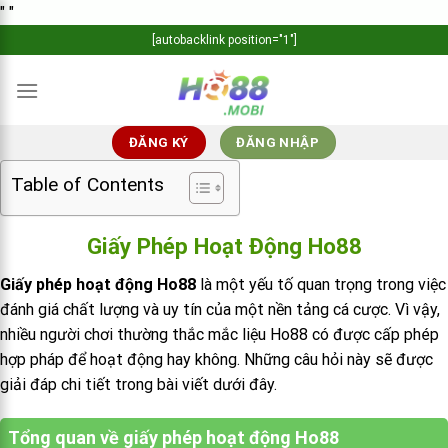
Skip
"
"
to
[autobacklink position="1"]
content
ĐĂNG KÝ
ĐĂNG NHẬP
Table of Contents
Giấy Phép Hoạt Động Ho88
Giấy phép hoạt động Ho88
là một yếu tố quan trọng trong việc
đánh giá chất lượng và uy tín của một nền tảng cá cược. Vì vậy,
nhiều người chơi thường thắc mắc liệu Ho88 có được cấp phép
hợp pháp để hoạt động hay không. Những câu hỏi này sẽ được
giải đáp chi tiết trong bài viết dưới đây.
Tổng quan về giấy phép hoạt động Ho88