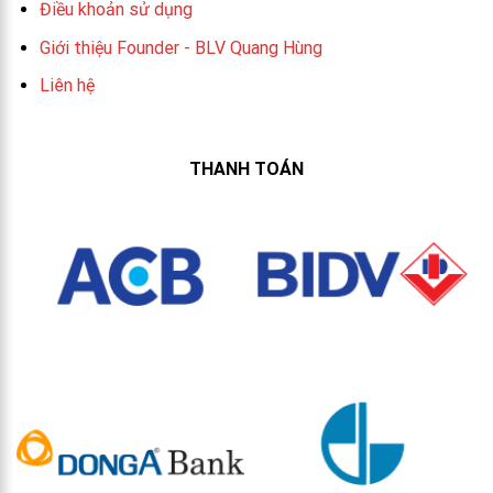
Điều khoản sử dụng
Giới thiệu Founder - BLV Quang Hùng
Liên hệ
THANH TOÁN