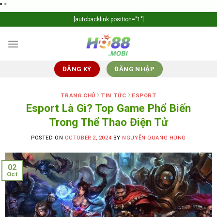
Skip
"
"
to
[autobacklink position="1"]
content
ĐĂNG KÝ
ĐĂNG NHẬP
TRANG CHỦ
TIN TỨC
ESPORT
Esport Là Gì? Top Game Phổ Biến
Trong Thể Thao Điện Tử
POSTED ON
OCTOBER 2, 2024
BY
NGUYỄN QUANG HÙNG
02
Oct