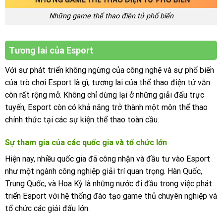
Những game thể thao điện tử phổ biến
Tương lai của Esport
Với sự phát triển không ngừng của công nghệ và sự phổ biến
của trò chơi Esport là gì, tương lai của thể thao điện tử vẫn
còn rất rộng mở. Không chỉ dừng lại ở những giải đấu trực
tuyến, Esport còn có khả năng trở thành một môn thể thao
chính thức tại các sự kiện thể thao toàn cầu.
Sự tham gia của các quốc gia và tổ chức lớn
Hiện nay, nhiều quốc gia đã công nhận và đầu tư vào Esport
như một ngành công nghiệp giải trí quan trọng. Hàn Quốc,
Trung Quốc, và Hoa Kỳ là những nước đi đầu trong việc phát
triển Esport với hệ thống đào tạo game thủ chuyên nghiệp và
tổ chức các giải đấu lớn.