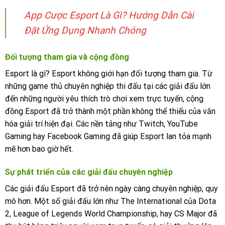
App Cược Esport Là Gì? Hướng Dẫn Cài
Đặt Ứng Dụng Nhanh Chóng
Đối tượng tham gia và cộng đồng
Esport là gì? Esport không giới hạn đối tượng tham gia. Từ
những game thủ chuyên nghiệp thi đấu tại các giải đấu lớn
đến những người yêu thích trò chơi xem trực tuyến, cộng
đồng Esport đã trở thành một phần không thể thiếu của văn
hóa giải trí hiện đại. Các nền tảng như Twitch, YouTube
Gaming hay Facebook Gaming đã giúp Esport lan tỏa mạnh
mẽ hơn bao giờ hết.
Sự phát triển của các giải đấu chuyên nghiệp
Các giải đấu Esport đã trở nên ngày càng chuyên nghiệp, quy
mô hơn. Một số giải đấu lớn như The International của Dota
2, League of Legends World Championship, hay CS Major đã