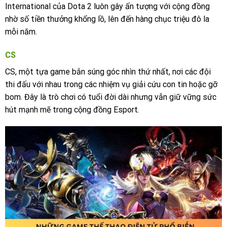
International của Dota 2 luôn gây ấn tượng với cộng đồng
nhờ số tiền thưởng khổng lồ, lên đến hàng chục triệu đô la
mỗi năm.
CS
CS, một tựa game bắn súng góc nhìn thứ nhất, nơi các đội
thi đấu với nhau trong các nhiệm vụ giải cứu con tin hoặc gỡ
bom. Đây là trò chơi có tuổi đời dài nhưng vẫn giữ vững sức
hút mạnh mẽ trong cộng đồng Esport.