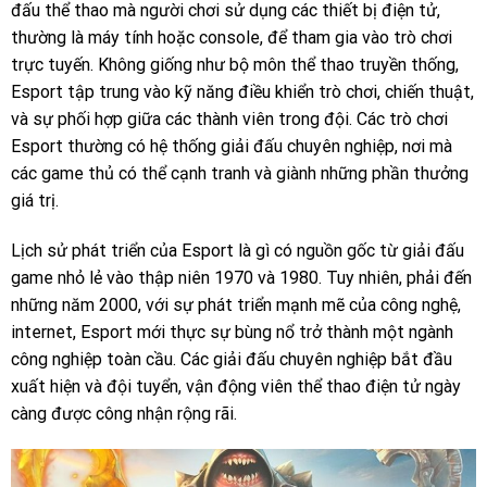
đấu thể thao mà người chơi sử dụng các thiết bị điện tử,
thường là máy tính hoặc console, để tham gia vào trò chơi
trực tuyến. Không giống như bộ môn thể thao truyền thống,
Esport tập trung vào kỹ năng điều khiển trò chơi, chiến thuật,
và sự phối hợp giữa các thành viên trong đội. Các trò chơi
Esport thường có hệ thống giải đấu chuyên nghiệp, nơi mà
các game thủ có thể cạnh tranh và giành những phần thưởng
giá trị.
Lịch sử phát triển của Esport là gì có nguồn gốc từ giải đấu
game nhỏ lẻ vào thập niên 1970 và 1980. Tuy nhiên, phải đến
những năm 2000, với sự phát triển mạnh mẽ của công nghệ,
internet, Esport mới thực sự bùng nổ trở thành một ngành
công nghiệp toàn cầu. Các giải đấu chuyên nghiệp bắt đầu
xuất hiện và đội tuyển, vận động viên thể thao điện tử ngày
càng được công nhận rộng rãi.