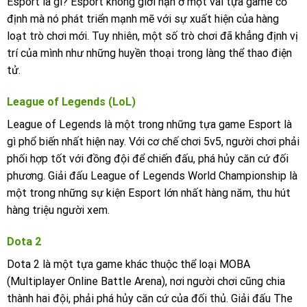
Esport là gì? Esport không giới hạn ở một vài tựa game cố
định mà nó phát triển mạnh mẽ với sự xuất hiện của hàng
loạt trò chơi mới. Tuy nhiên, một số trò chơi đã khẳng định vị
trí của mình như những huyền thoại trong làng thể thao điện
tử.
League of Legends (LoL)
League of Legends là một trong những tựa game Esport là
gì phổ biến nhất hiện nay. Với cơ chế chơi 5v5, người chơi phải
phối hợp tốt với đồng đội để chiến đấu, phá hủy căn cứ đối
phương. Giải đấu League of Legends World Championship là
một trong những sự kiện Esport lớn nhất hàng năm, thu hút
hàng triệu người xem.
Dota 2
Dota 2 là một tựa game khác thuộc thể loại MOBA
(Multiplayer Online Battle Arena), nơi người chơi cũng chia
thành hai đội, phải phá hủy căn cứ của đối thủ. Giải đấu The