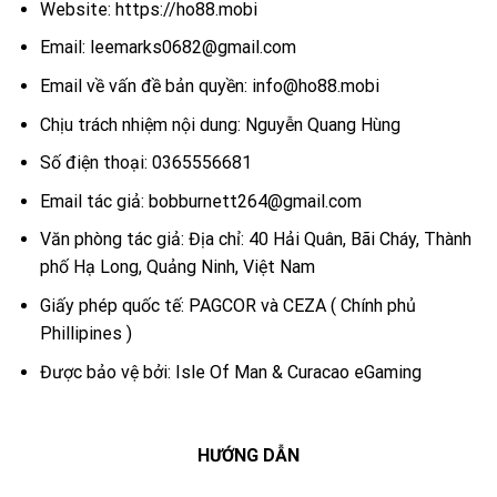
Website: https://ho88.mobi
Email:
leemarks0682@gmail.com
Email về vấn đề bản quyền:
info@ho88.mobi
Chịu trách nhiệm nội dung: Nguyễn Quang Hùng
Số điện thoại: 0365556681
Email tác giả:
bobburnett264@gmail.com
Văn phòng tác giả: Địa chỉ: 40 Hải Quân, Bãi Cháy, Thành
phố Hạ Long, Quảng Ninh, Việt Nam
Giấy phép quốc tế: PAGCOR và CEZA ( Chính phủ
Phillipines )
Được bảo vệ bởi: Isle Of Man & Curacao eGaming
HƯỚNG DẪN