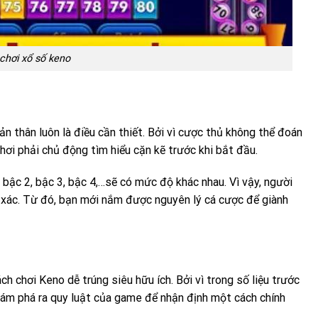
chơi xổ số keno
n thân luôn là điều cần thiết. Bởi vì cược thủ không thể đoán
hơi phải chủ động tìm hiểu cặn kẽ trước khi bắt đầu.
bậc 2, bậc 3, bậc 4,…sẽ có mức độ khác nhau. Vì vậy, người
h xác. Từ đó, bạn mới nắm được nguyên lý cá cược để giành
h chơi Keno dễ trúng siêu hữu ích. Bởi vì trong số liệu trước
khám phá ra quy luật của game để nhận định một cách chính