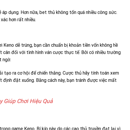
ễ áp dụng. Hơn nữa, bet thủ không tốn quá nhiều công sức.
 xác hơn rất nhiều.
i Keno dễ trúng, bạn cần chuẩn bị khoản tiền vốn không hề
t cân đối với tình hình ván cược thực tế. Bởi có nhiều trường
t ngờ.
ải tạo ra cơ hội để chiến thắng. Cược thủ hãy tính toán xem
t định đặt xuống. Bằng cách này, bạn tránh được việc mất
y Giúp Chơi Hiệu Quả
rong game Keno. Bí kíp này do các cao thủ truyền đạt lại vì