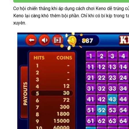
Cơ hội chiến thắng khi áp dụng cách chơi Keno dễ trúng củ
Keno lại càng khó thêm bội phần. Chỉ khi có bí kíp trong 
xuyên.