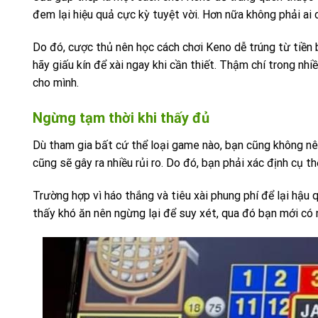
đem lại hiệu quả cực kỳ tuyệt vời. Hơn nữa không phải 
Do đó, cược thủ nên học cách chơi Keno dễ trúng từ tiền 
hãy giấu kín để xài ngay khi cần thiết. Thậm chí trong n
cho mình.
Ngừng tạm thời khi thấy đủ
Dù tham gia bất cứ thể loại game nào, bạn cũng không nên
cũng sẽ gây ra nhiều rủi ro. Do đó, bạn phải xác định cụ t
Trường hợp vì háo thắng và tiêu xài phung phí để lại hậu 
thấy khó ăn nên ngừng lại để suy xét, qua đó bạn mới có