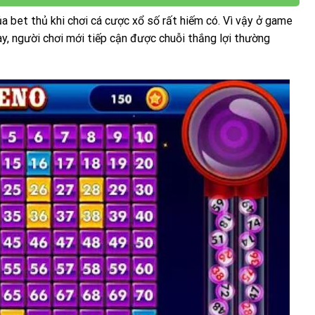
a bet thủ khi chơi cá cược xổ số rất hiếm có. Vì vậy ở game
tay, người chơi mới tiếp cận được chuỗi thắng lợi thường