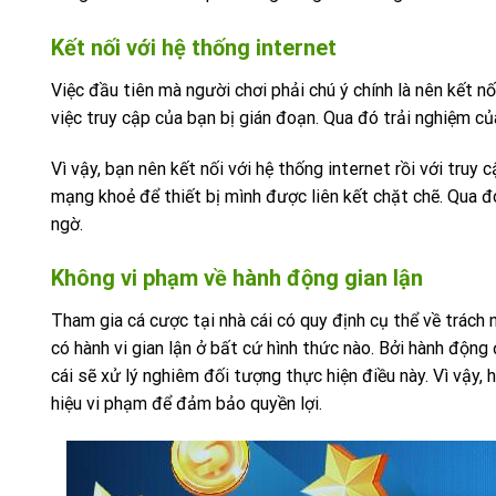
Kết nối với hệ thống internet
Việc đầu tiên mà người chơi phải chú ý chính là nên kết nố
việc truy cập của bạn bị gián đoạn. Qua đó trải nghiệm c
Vì vậy, bạn nên kết nối với hệ thống internet rồi với truy
mạng khoẻ để thiết bị mình được liên kết chặt chẽ. Qua đó
ngờ.
Không vi phạm về hành động gian lận
Tham gia cá cược tại nhà cái có quy định cụ thể về trách
có hành vi gian lận ở bất cứ hình thức nào. Bởi hành độn
cái sẽ xử lý nghiêm đối tượng thực hiện điều này. Vì vậy,
hiệu vi phạm để đảm bảo quyền lợi.